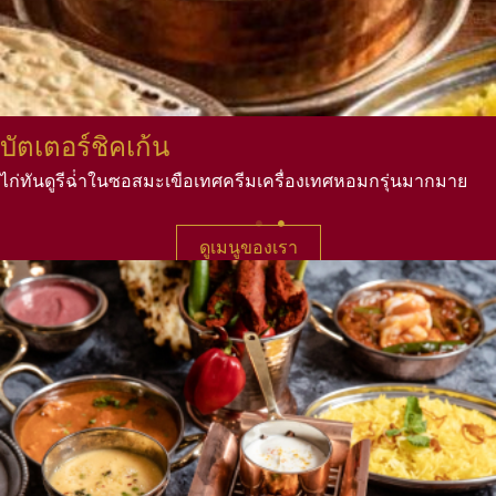
บัตเตอร์ชิคเก้น
ไก่ทันดูรีฉ่ําในซอสมะเขือเทศครีมเครื่องเทศหอมกรุ่นมากมาย
ดูเมนูของเรา