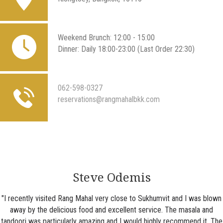
Weekend Brunch: 12:00 - 15:00
Dinner: Daily 18:00-23:00 (Last Order 22:30)
062-598-0327
reservations@rangmahalbkk.com
Steve Odemis
"I recently visited Rang Mahal very close to Sukhumvit and I was blown
away by the delicious food and excellent service. The masala and
tandoori was particularly amazing and I would highly recommend it. The